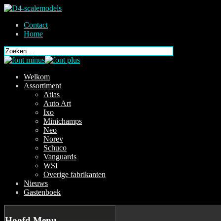
Contact
Home
Welkom
Assortiment
Atlas
Auto Art
Ixo
Minichamps
Neo
Norev
Schuco
Vanguards
WSI
Overige fabrikanten
Nieuws
Gastenboek
Hoofd
Menu