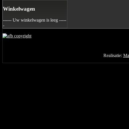
Winkelwagen
------ Uw winkelwagen is leeg -----
-
Realisatie:
Mar