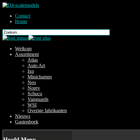
Contact
Home
Welkom
Assortiment
Atlas
Auto Art
Ixo
Minichamps
Neo
Norev
Schuco
Vanguards
WSI
Overige fabrikanten
Nieuws
Gastenboek
Hoofd
Menu