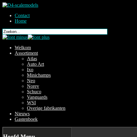
Contact
Home
Welkom
Assortiment
Atlas
Auto Art
Ixo
Minichamps
Neo
Norev
Schuco
Vanguards
WSI
Overige fabrikanten
Nieuws
Gastenboek
Hoofd
Menu